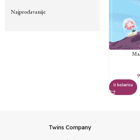
Najprodavanije
Mal
9
U košaricu
Twins Company