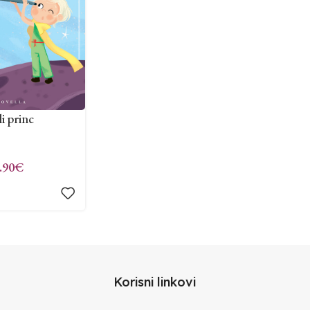
i princ
.90
€
Korisni linkovi