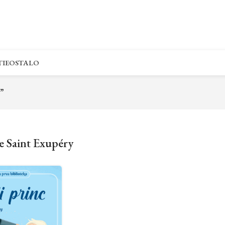
IE
OSTALO
”
e Saint Exupéry