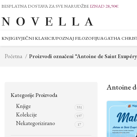
BESPLATNA DOSTAVA ZA SVE NARUDŽBE
IZNAD 28,90€
KNJIGE
VJEČNI KLASICI
UPOZNAJ FILOZOFIJU
AGATHA CHRIST
Početna
Proizvodi označeni “Antoine de Saint Exupéry
Antoine d
Kategorije Proizvoda
Knjige
331
Kolekcije
597
Nekategorizirano
17