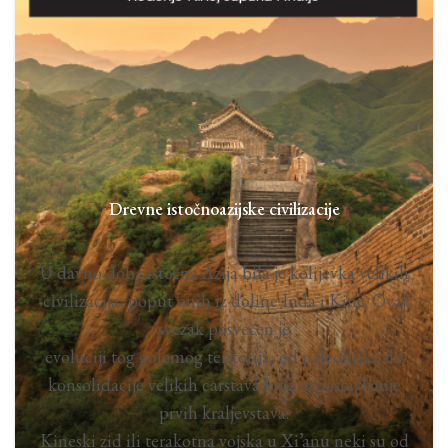
Drevne istočnoazijske civilizacije
U davno doba istočna Azija bila je kolijevka velikih
civilizacija, poput onih iz doline Inda i Kine. Ovaj
svezak posvećen je
evoluciji tog golemog teritorija, od paleolitika do
konsolidacije velikih carstava kroz uspostavljanje
prvih kraljevstava.
Kineski zid ili terakotna vojska u Xi’anu neki su od